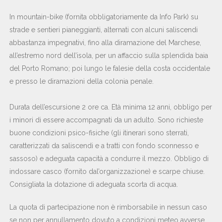
In mountain-bike (fornita obbligatoriamente da Info Park) su
strade e sentieri pianeggianti, alternati con alcuni saliscendi
abbastanza impegnativi, fino alla diramazione del Marchese,
all’estremo nord dell’isola, per un affaccio sulla splendida baia
del Porto Romano; poi lungo le falesie della costa occidentale
e presso le diramazioni della colonia penale.
Durata dell’escursione 2 ore ca. Età minima 12 anni, obbligo per
i minori di essere accompagnati da un adulto. Sono richieste
buone condizioni psico-fisiche (gli itinerari sono sterrati,
caratterizzati da saliscendi e a tratti con fondo sconnesso e
sassoso) e adeguata capacità a condurre il mezzo. Obbligo di
indossare casco (fornito dal’organizzazione) e scarpe chiuse.
Consigliata la dotazione di adeguata scorta di acqua.
La quota di partecipazione non è rimborsabile in nessun caso
se non per annullamento dovuto a condizioni meteo avverse.