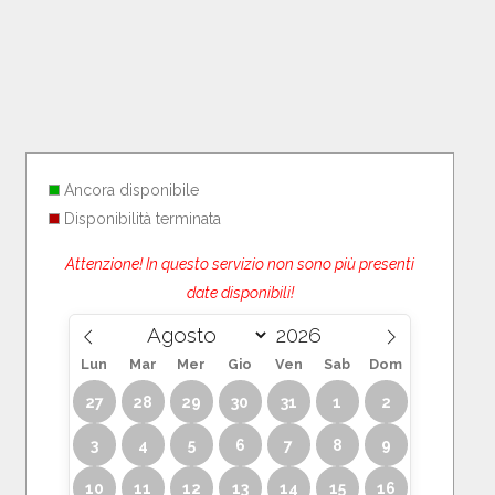
Ancora disponibile
Disponibilità terminata
Attenzione! In questo servizio non sono più presenti
date disponibili!
Lun
Mar
Mer
Gio
Ven
Sab
Dom
27
28
29
30
31
1
2
3
4
5
6
7
8
9
10
11
12
13
14
15
16