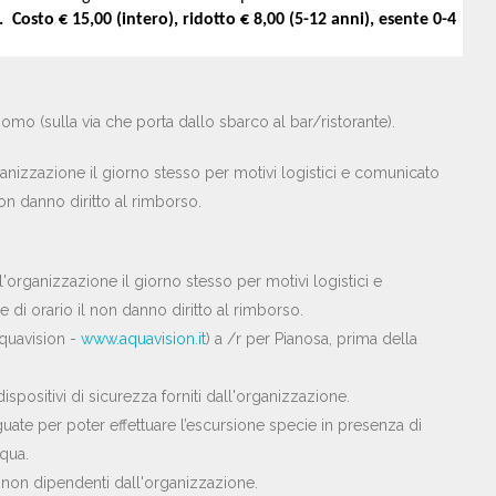
e. Costo € 15,00 (intero), ridotto € 8,00 (5-12 anni), esente 0-4
omo (sulla via che porta dallo sbarco al bar/ristorante).
ganizzazione il giorno stesso per motivi logistici e comunicato
non danno diritto al rimborso.
'organizzazione il giorno stesso per motivi logistici e
e di orario il non danno diritto al rimborso.
Aquavision -
www.aquavision.it
) a /r per Pianosa, prima della
positivi di sicurezza forniti dall'organizzazione.
uate per poter effettuare l’escursione specie in presenza di
cqua.
non dipendenti dall'organizzazione.