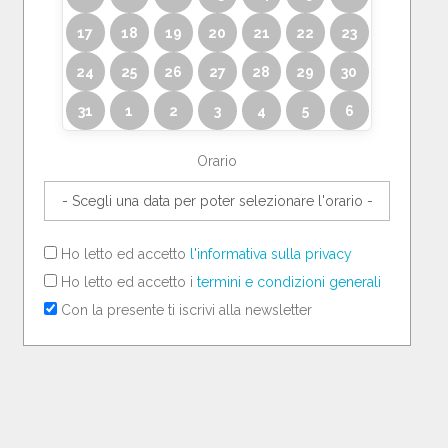
17
18
19
20
21
22
23
24
25
26
27
28
29
30
31
1
2
3
4
5
6
Orario
Ho letto ed accetto
l'informativa sulla privacy
Ho letto ed accetto i
termini e condizioni generali
Con la presente ti iscrivi alla newsletter