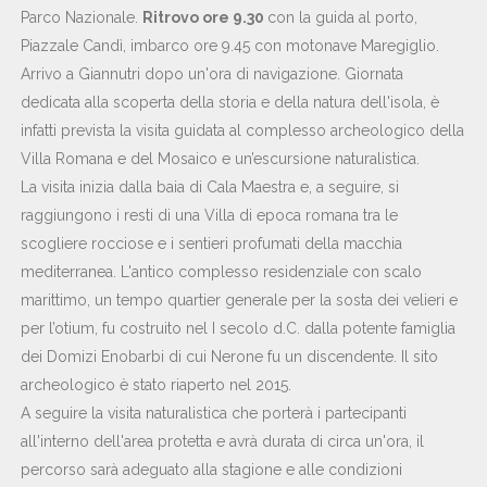
Parco Nazionale.
Ritrovo ore 9.30
con la guida al porto,
Piazzale Candì, imbarco ore 9.45 con motonave Maregiglio.
Arrivo a Giannutri dopo un'ora di navigazione. Giornata
dedicata alla scoperta della storia e della natura dell'isola, è
infatti prevista la visita guidata al complesso archeologico della
Villa Romana e del Mosaico e un’escursione naturalistica.
La visita inizia dalla baia di Cala Maestra e, a seguire, si
raggiungono i resti di una Villa di epoca romana tra le
scogliere rocciose e i sentieri profumati della macchia
mediterranea. L'antico complesso residenziale con scalo
marittimo, un tempo quartier generale per la sosta dei velieri e
per l’otium, fu costruito nel I secolo d.C. dalla potente famiglia
dei Domizi Enobarbi di cui Nerone fu un discendente. Il sito
archeologico è stato riaperto nel 2015.
A seguire la visita naturalistica che porterà i partecipanti
all'interno dell'area protetta e avrà durata di circa un'ora, il
percorso sarà adeguato alla stagione e alle condizioni